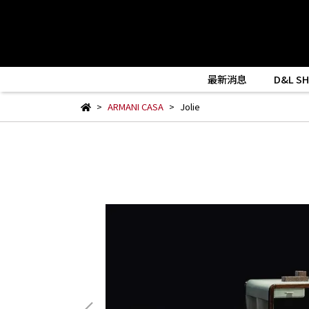
最新消息
D&L S
ARMANI CASA
Jolie