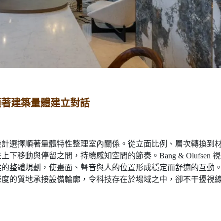
順著建築量體建立對話
設計選擇順著量體特性整理室內關係。從立面比例、層次轉換到
動與停留之間，持續感知空間的節奏。Bang & Olufsen 
離的整體規劃，使畫面、聲音與人的位置形成穩定而舒適的互動
深度的質地承接設備輪廓，令科技存在於場域之中，卻不干擾視