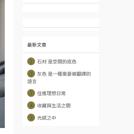
最新文章
1
石材 是空間的底色
2
灰色 是一種需要被翻譯的
語言
3
住進理想日常
4
收藏與生活之間
5
光感之中