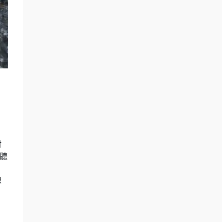
材
視聽
。
線