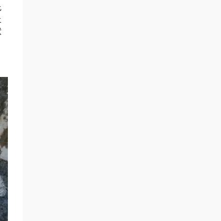
比
上
狀